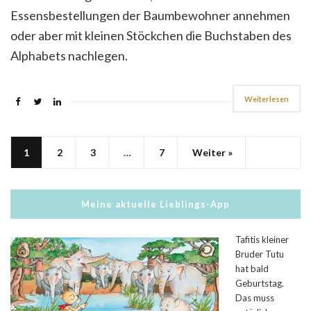
Essensbestellungen der Baumbewohner annehmen
oder aber mit kleinen Stöckchen die Buchstaben des
Alphabets nachlegen.
Weiterlesen
1
2
3
…
7
Weiter »
Meine aktuelle Lieblings-App
Tafitis kleiner
Bruder Tutu
hat bald
Geburtstag.
Das muss