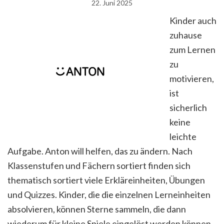
22. Juni 2025
Kinder auch
zuhause
zum Lernen
zu
motivieren,
ist
sicherlich
keine
leichte
Aufgabe. Anton will helfen, das zu ändern. Nach
Klassenstufen und Fächern sortiert finden sich
thematisch sortiert viele Erkläreinheiten, Übungen
und Quizzes. Kinder, die die einzelnen Lerneinheiten
absolvieren, können Sterne sammeln, die dann
wiederum für kleine Spiele eingelöst werden können.