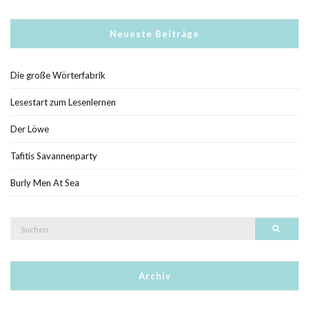
Neueste Beiträge
Die große Wörterfabrik
Lesestart zum Lesenlernen
Der Löwe
Tafitis Savannenparty
Burly Men At Sea
Suche
Such
nach:
Archiv