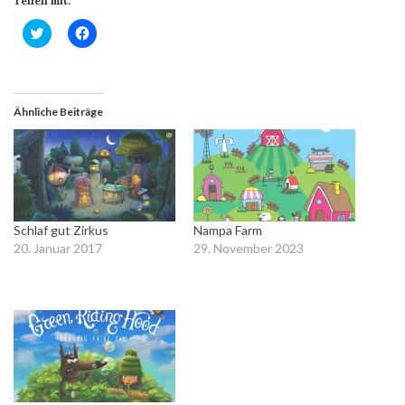
Teilen mit:
Klick,
Klick,
um
um
über
auf
Twitter
Facebook
zu
zu
teilen
teilen
(Wird
(Wird
Ähnliche Beiträge
in
in
neuem
neuem
Fenster
Fenster
geöffnet)
geöffnet)
Schlaf gut Zirkus
Nampa Farm
20. Januar 2017
29. November 2023
In "Apps für
In "Kreativität"
Kindergartenkinder"