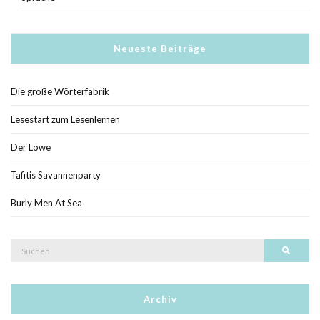
Neueste Beiträge
Die große Wörterfabrik
Lesestart zum Lesenlernen
Der Löwe
Tafitis Savannenparty
Burly Men At Sea
Suche
Such
nach:
Archiv