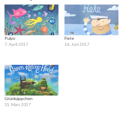
neuem
neuem
Fenster
Fenster
geöffnet)
geöffnet)
Pulpo
Fiete
7. April 2017
16. Juni 2017
In "Apps für
In "Apps für
Kindergartenkinder"
Kindergartenkinder"
Grünkäppchen
31. März 2017
In "Apps für
Kindergartenkinder"