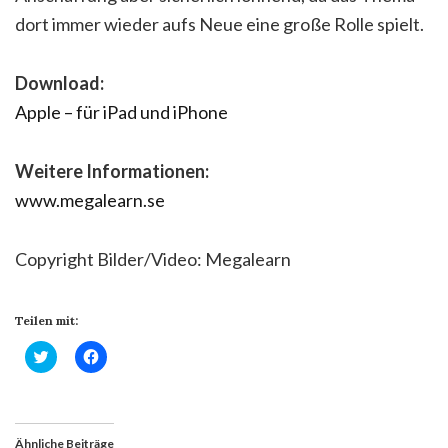
dort immer wieder aufs Neue eine große Rolle spielt.
Download:
Apple – für iPad und iPhone
Weitere Informationen:
www.megalearn.se
Copyright Bilder/Video: Megalearn
Teilen mit:
Klick,
Klick,
um
um
über
auf
Twitter
Facebook
zu
zu
teilen
teilen
(Wird
(Wird
Ähnliche Beiträge
in
in