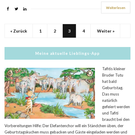
Weiterlesen
« Zurück
1
2
3
4
Weiter »
Meine aktuelle Lieblings-App
Tafitis kleiner
Bruder Tutu
hat bald
Geburtstag.
Das muss
natürlich
gefeiert werden
und Tafiti
braucht bei den
Vorbereitungen Hilfe: Der Elefantenchor will ein Ständchen üben, der
Geburtstagskuchen muss gebacken und Gäste eingeladen werden und