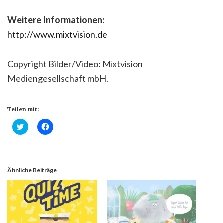
Weitere Informationen:
http://www.mixtvision.de
Copyright Bilder/Video: Mixtvision
Mediengesellschaft mbH.
Teilen mit:
Klick,
Klick,
um
um
über
auf
Twitter
Facebook
zu
zu
teilen
teilen
(Wird
(Wird
Ähnliche Beiträge
in
in
neuem
neuem
Fenster
Fenster
geöffnet)
geöffnet)