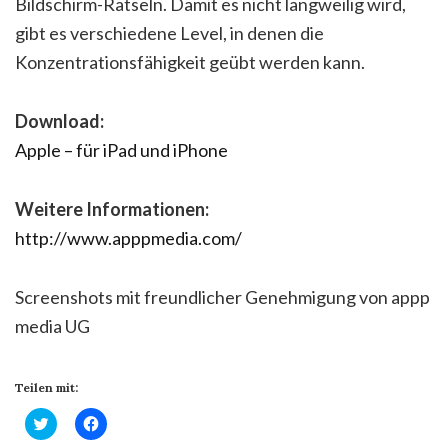
Bildschirm-Rätseln. Damit es nicht langweilig wird,
gibt es verschiedene Level, in denen die
Konzentrationsfähigkeit geübt werden kann.
Download:
Apple – für iPad und iPhone
Weitere Informationen:
http://www.apppmedia.com/
Screenshots mit freundlicher Genehmigung von appp
media UG
Teilen mit:
Klick,
Klick,
um
um
über
auf