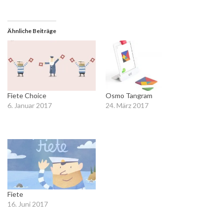
Twitter
Facebook
zu
zu
teilen
teilen
(Wird
(Wird
Ähnliche Beiträge
in
in
neuem
neuem
Fenster
Fenster
geöffnet)
geöffnet)
Fiete Choice
Osmo Tangram
6. Januar 2017
24. März 2017
In "Apps für
In "Kreativität"
Kindergartenkinder"
Fiete
16. Juni 2017
In "Apps für