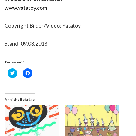
www.yatatoy.com
Copyright Bilder/Video: Yatatoy
Stand: 09.03.2018
Teilen mit:
Klick,
Klick,
um
um
über
auf
Twitter
Facebook
zu
zu
teilen
teilen
(Wird
(Wird
Ähnliche Beiträge
in
in
neuem
neuem
Fenster
Fenster
geöffnet)
geöffnet)