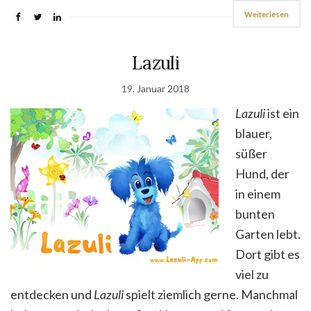
Weiterlesen
Lazuli
19. Januar 2018
Lazuli
ist ein
blauer,
süßer
Hund, der
in einem
bunten
Garten lebt.
Dort gibt es
viel zu
entdecken und
Lazuli
spielt ziemlich gerne. Manchmal