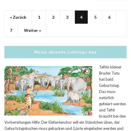
« Zurück
1
2
3
4
5
6
7
Weiter »
Meine aktuelle Lieblings-App
Tafitis kleiner
Bruder Tutu
hat bald
Geburtstag.
Das muss
natürlich
gefeiert werden
und Tafiti
braucht bei den
Vorbereitungen Hilfe: Der Elefantenchor will ein Ständchen üben, der
Geburtstagskuchen muss gebacken und Gäste eingeladen werden und